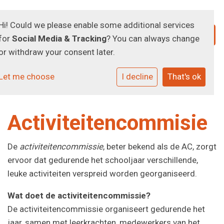
Hi! Could we please enable some additional services
for
Social Media & Tracking
? You can always change
or withdraw your consent later.
Let me choose
I decline
That's ok
Activiteitencommisie
De
activiteitencommissie
, beter bekend als de AC, zorgt
ervoor dat gedurende het schooljaar verschillende,
leuke activiteiten verspreid worden georganiseerd.
Wat doet de activiteitencommissie?
De activiteitencommissie organiseert gedurende het
jaar, samen met leerkrachten, medewerkers van het